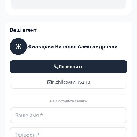
Ваш агент
Ж
Жильцова Наталья Александровна
Позвонить
n.zhilcova@lr62.ru
или оставьте заявку