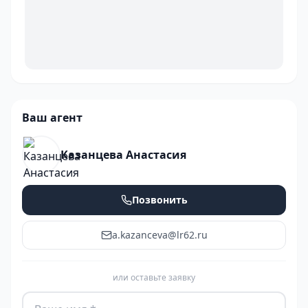
Ваш агент
Казанцева Анастасия
Позвонить
a.kazanceva@lr62.ru
или оставьте заявку