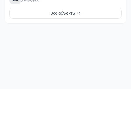
Агентство
Все объекты →
ЛичныйРиэлтор
©
2026
ЛичныйРиэлтор