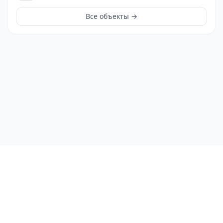
Все объекты →
ЛичныйРиэлтор
©
2026
ЛичныйРиэлтор
Телефон
:
+7(4912)999099
Email
:
info@lr62.ru