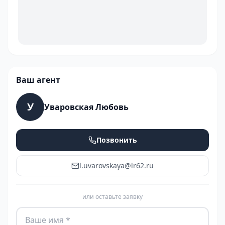
Ваш агент
У
Уваровская Любовь
Позвонить
l.uvarovskaya@lr62.ru
или оставьте заявку