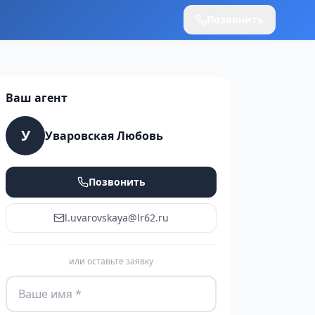
Позвонить
Ваш агент
У
Уваровская Любовь
Позвонить
l.uvarovskaya@lr62.ru
или оставьте заявку