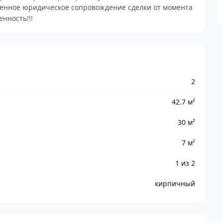
венное юридическое сопровождение сделки от момента
нность!!!
2
42.7 м²
30 м²
7 м²
1 из 2
кирпичный