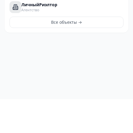
ЛичныйРиэлтор
Агентство
Все объекты →
ЛичныйРиэлтор