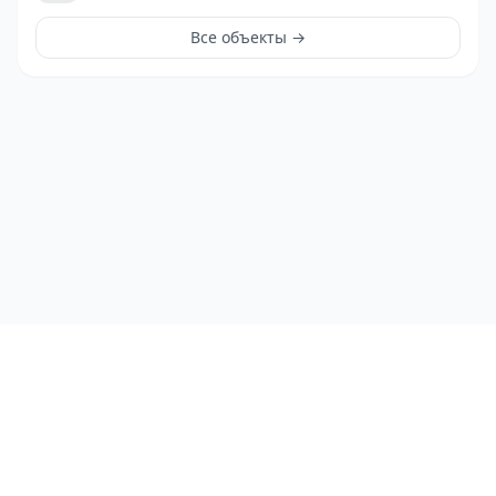
Все объекты →
ЛичныйРиэлтор
©
2026
ЛичныйРиэлтор