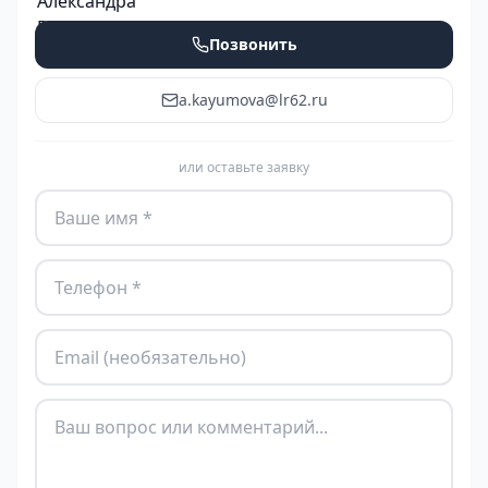
Позвонить
a.kayumova@lr62.ru
или оставьте заявку