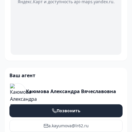
Яндекс.Карт и доступность api-maps.yandex.ru.
Ваш агент
Каюмова Александра Вячеславовна
Позвонить
a.kayumova@lr62.ru