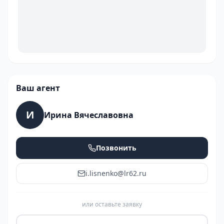
Ваш агент
И
Ирина Вячеславовна
Позвонить
i.lisnenko@lr62.ru
или оставьте заявку