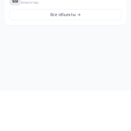
Агентство
Все объекты →
ЛичныйРиэлтор
©
2026
ЛичныйРиэлтор