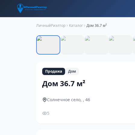
ЛичныйРиэлтор
Каталог
Дом 36.7 м²
Продажа
Дом
Дом 36.7 м²
Солнечное село, , 46
5