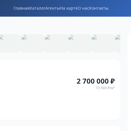
Главная
Каталог
Агенты
На карте
О нас
Контакты
1
/
20
2 700 000 ₽
73 569 ₽
/м²