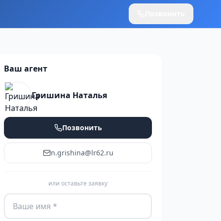
Позвонить
Ваш агент
Гришина Наталья
Позвонить
n.grishina@lr62.ru
или оставьте заявку