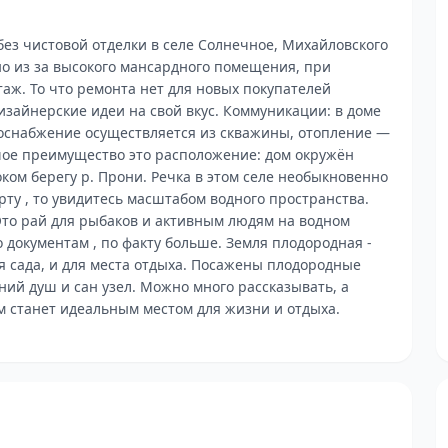
ез чистовой отделки в селе Солнечное, Михайловского
о из за высокого мансардного помещения, при
аж. То что ремонта нет для новых покупателей
изайнерские идеи на свой вкус. Коммуникации: в доме
одоснабжение осуществляется из скважины, отопление —
шое преимущество это расположение: дом окружён
ом берегу р. Прони. Речка в этом селе необыкновенно
арту , то увидитесь масштабом водного пространства.
Это рай для рыбаков и активным людям на водном
о документам , по факту больше. Земля плодородная -
ля сада, и для места отдыха. Посажены плодородные
тний душ и сан узел. Можно много рассказывать, а
м станет идеальным местом для жизни и отдыха.