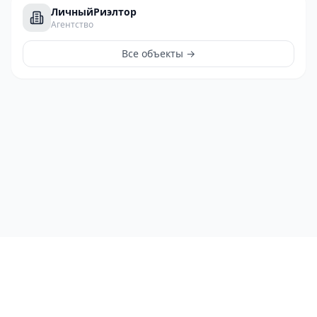
ЛичныйРиэлтор
Агентство
Все объекты →
ЛичныйРиэлтор