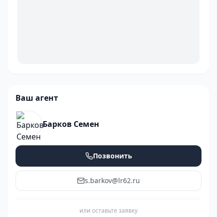
Ваш агент
Барков Семен
Позвонить
s.barkov@lr62.ru
или оставьте заявку