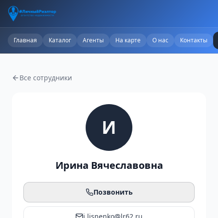
Главная
Каталог
Агенты
На карте
О нас
Контакты
Все сотрудники
И
Ирина Вячеславовна
Позвонить
i.lisnenko@lr62.ru