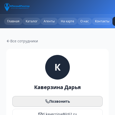
Главная
Каталог
Агенты
На карте
О нас
Контакты
Все сотрудники
К
Каверзина Дарья
Позвонить
d.kaverzina@lr62.ru