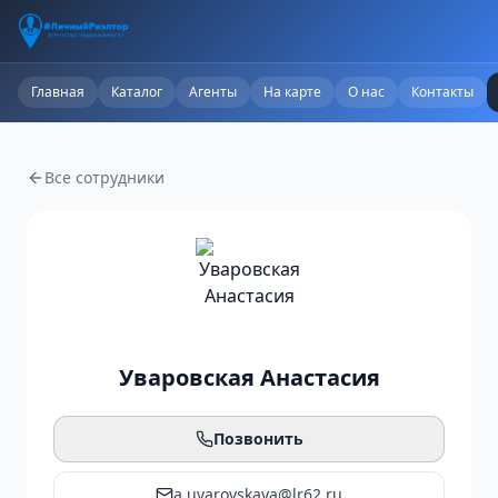
Главная
Каталог
Агенты
На карте
О нас
Контакты
Все сотрудники
Уваровская Анастасия
Позвонить
a.uvarovskaya@lr62.ru